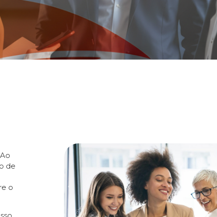
 Ao
lo de
re o
sso,