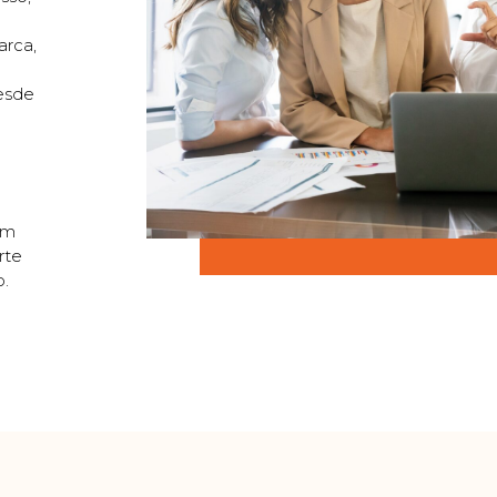
arca,
desde
em
rte
o.