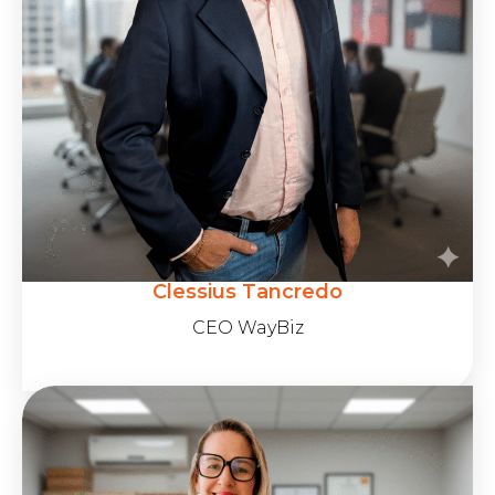
Clessius Tancredo
CEO WayBiz