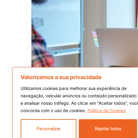
Valorizamos a sua privacidade
Utilizamos cookies para melhorar sua experiência de
Como em um piscar de olhos, vimos o corona
navegação, veicular anúncios ou conteúdo personalizado
chegaria em nossas vidas, vimos o exemplo d
e analisar nosso tráfego. Ao clicar em "Aceitar todos", voc
geração foi – até então –, agraciada por nunc
concorda com o uso de cookies.
Política de Cookies
Personalizar
Rejeitar todos