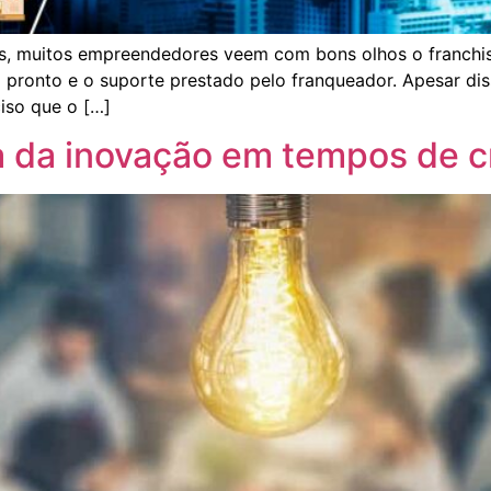
, muitos empreendedores veem com bons olhos o franchisin
pronto e o suporte prestado pelo franqueador. Apesar diss
ciso que o […]
 da inovação em tempos de c